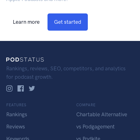
Learn more
Get started
Rankings, reviews, SEO, competitors, and analytics
for podcast growth.
FEATURES
COMPARE
Rankings
Chartable Alternative
Reviews
vs Podgagement
Keywords
vs Podkite