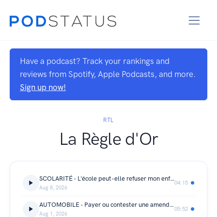
Have a podcast? Track your rankings and
reviews from Spotify, Apple Podcasts, and more.
Sign up now!
RTL
La Règle d'Or
SCOLARITÉ - L'école peut-elle refuser mon enfant pour des raisons administratives ?
04:15
Aug 8, 2026
AUTOMOBILE - Payer ou contester une amende radar : ce qu'il faut savoir
05:52
Aug 1, 2026