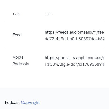
TYPE
LINK
https://feeds.audiomeans.fr/feed
Feed
da72-419e-bb0d-80697da4b674.
Apple
https://podcasts.apple.com/us/pod
Podcasts
r%C3%A8gle-dor/id1789358940
Podcast
Copyright