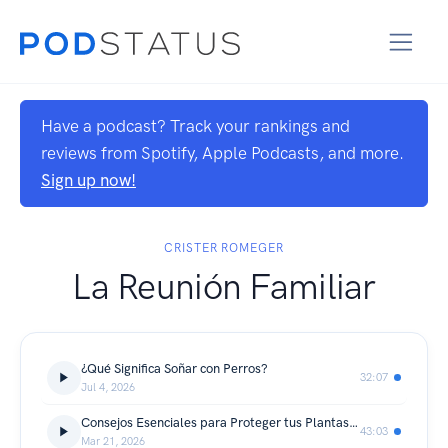
Have a podcast? Track your rankings and
reviews from Spotify, Apple Podcasts, and more.
Sign up now!
CRISTER ROMEGER
La Reunión Familiar
¿Qué Significa Soñar con Perros?
32:07
Jul 4, 2026
Consejos Esenciales para Proteger tus Plantas del Frío y Prevenir Quemaduras
43:03
Mar 21, 2026