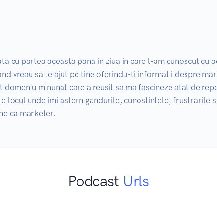
a cu partea aceasta pana in ziua in care l-am cunoscut cu ad
nd vreau sa te ajut pe tine oferindu-ti informatii despre mark
t domeniu minunat care a reusit sa ma fascineze atat de reped
e locul unde imi astern gandurile, cunostintele, frustrarile si v
ine ca marketer.
Podcast
Urls