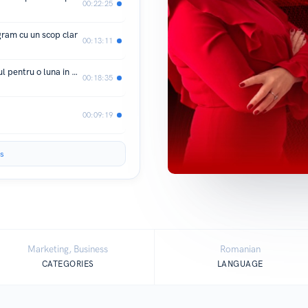
00:22:25
agram cu un scop clar
00:13:11
Intrece-ti limitele si creeaza continutul pentru o luna in doar o ora
00:18:35
00:09:19
s
Marketing, Business
Romanian
CATEGORIES
LANGUAGE