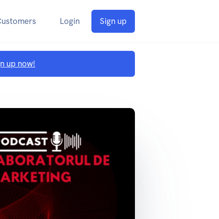
Customers
Login
Sign up
gn up now!