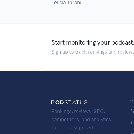
Felicia Taranu
Start monitoring your podcast
Sign up to track rankings and review
F
R
Rankings, reviews, SEO,
competitors, and analytics
R
for podcast growth.