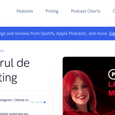
Features
Pricing
Podcast Charts
ngs and reviews from Spotify, Apple Podcasts, and more.
Si
ANU
rul de
ing
Cum să-ți promovezi podcastul pe Instagram | Obține mai mulți ascultători!
00:14:42
01. Secretul pentru a construi o comunitate puternica pe Instagram