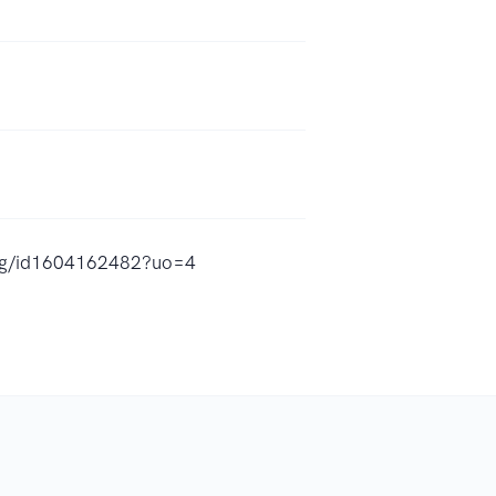
ting/id1604162482?uo=4