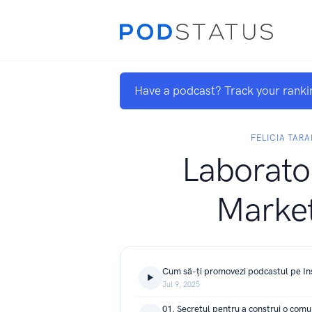
Have a podcast? Track your ranki
FELICIA TAR
Laborato
Market
Jul 9, 2025