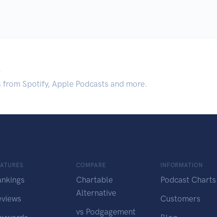
.
s from Spotify, Apple Podcasts and more.
EATURES
COMPARE
INFORMATION
ankings
Chartable
Podcast Charts
Alternative
eviews
Customers
vs Podgagement