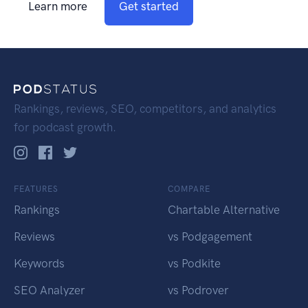
Learn more
Get started
Rankings, reviews, SEO, competitors, and analytics
for podcast growth.
FEATURES
COMPARE
Rankings
Chartable Alternative
Reviews
vs Podgagement
Keywords
vs Podkite
SEO Analyzer
vs Podrover