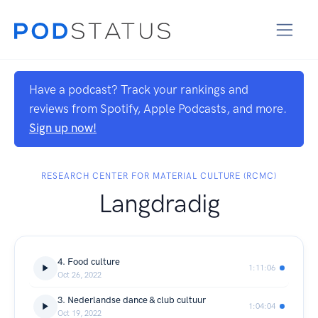
Have a podcast? Track your rankings and
reviews from Spotify, Apple Podcasts, and more.
Sign up now!
RESEARCH CENTER FOR MATERIAL CULTURE (RCMC)
Langdradig
4. Food culture
1:11:06
Oct 26, 2022
3. Nederlandse dance & club cultuur
1:04:04
Oct 19, 2022