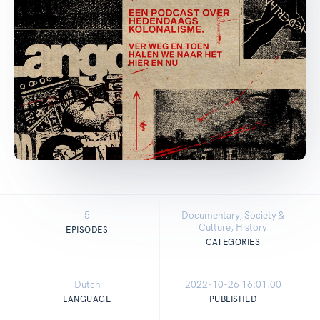
5
Documentary, Society &
Culture, History
EPISODES
CATEGORIES
Dutch
2022-10-26 16:01:00
LANGUAGE
PUBLISHED