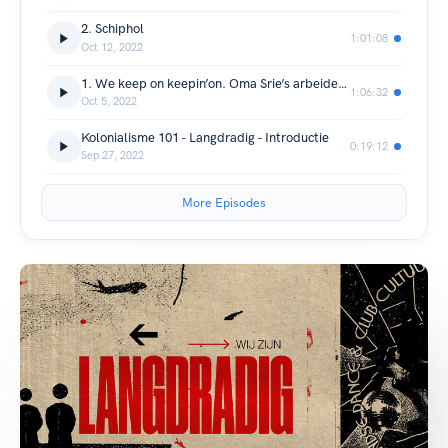
2. Schiphol
1:01:08
Oct 12, 2022
1. We keep on keepin’on. Oma Srie’s arbeidersverhaal.
1:06:32
Oct 5, 2022
Kolonialisme 101 - Langdradig - Introductie
0:19:12
Sep 27, 2022
More Episodes