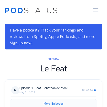
Have a podcast? Track your rankings and
reviews from Spotify, Apple Podcasts, and more.
Sign up now!
OUWBA
Le Feat
Episode 1 (Feat. Jonathan de Moni)
00:43:14
May 21, 2025
More Episodes