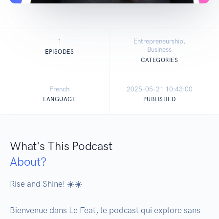
1
Entrepreneurship,
Business
EPISODES
CATEGORIES
French
2025-05-21 10:43:00
LANGUAGE
PUBLISHED
What's This Podcast
About?
Rise and Shine! ☀️☀️

Bienvenue dans Le Feat, le podcast qui explore sans 