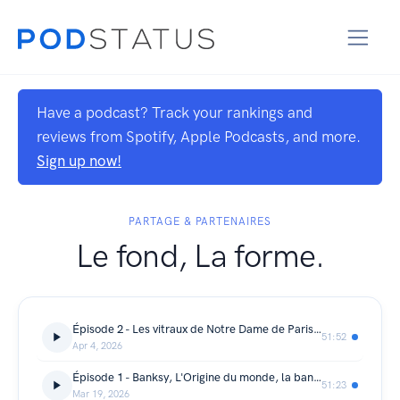
Have a podcast? Track your rankings and
reviews from Spotify, Apple Podcasts, and more.
Sign up now!
PARTAGE & PARTENAIRES
Le fond, La forme.
Épisode 2 - Les vitraux de Notre Dame de Paris, Napoléon par Jacques-Louis David, Tissage Urbain à Lyon
51:52
Apr 4, 2026
Épisode 1 - Banksy, L'Origine du monde, la banane de Maurizio Cattelan
51:23
Mar 19, 2026