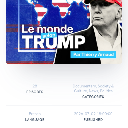
28
Documentary, Society &
Culture, News, Politics
EPISODES
CATEGORIES
French
2026-07-02 18:00:00
LANGUAGE
PUBLISHED