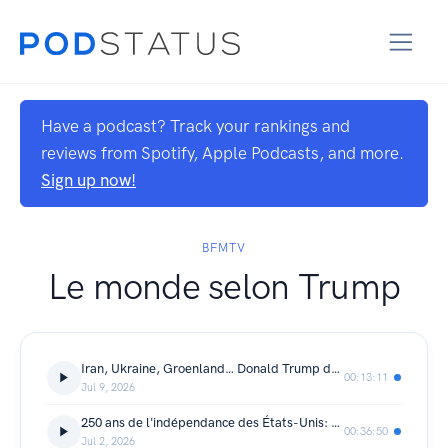
Have a podcast? Track your rankings and
reviews from Spotify, Apple Podcasts, and more.
Sign up now!
BFMTV
Le monde selon Trump
Iran, Ukraine, Groenland… Donald Trump donne le ton du sommet de l’OTAN
00:13:11
Jul 9, 2026
250 ans de l'indépendance des États-Unis: Donald Trump va-t-il parvenir à laisser son empreinte?
00:36:50
Jul 2, 2026