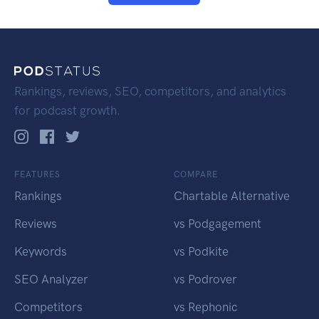
Rankings, reviews, SEO, competitors, and analytics
for podcast growth.
FEATURES
COMPARE
Rankings
Chartable Alternative
Reviews
vs Podgagement
Keywords
vs Podkite
SEO Analyzer
vs Podrover
Competitors
vs Rephonic