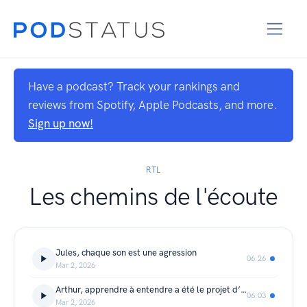
Have a podcast? Track your rankings and
reviews from Spotify, Apple Podcasts, and more.
Sign up now!
RTL
Les chemins de l'écoute
Jules, chaque son est une agression
06:26
Mar 2, 2026
Arthur, apprendre à entendre a été le projet d’une vie
06:03
Mar 2, 2026