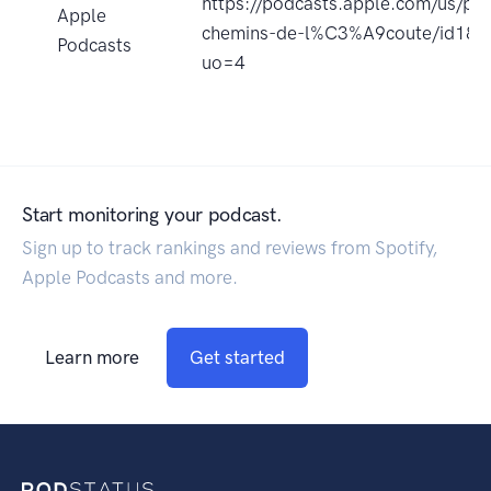
https://podcasts.apple.com/us/pod
Apple
chemins-de-l%C3%A9coute/id18
Podcasts
uo=4
Start monitoring your podcast.
Sign up to track rankings and reviews from Spotify,
Apple Podcasts and more.
Learn more
Get started