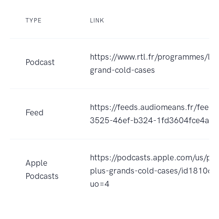
TYPE
LINK
https://www.rtl.fr/programmes/les
Podcast
grand-cold-cases
https://feeds.audiomeans.fr/feed
Feed
3525-46ef-b324-1fd3604fce4a.x
https://podcasts.apple.com/us/pod
Apple
plus-grands-cold-cases/id18106
Podcasts
uo=4