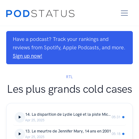
Have a podcast? Track your rankings and
reviews from Spotify, Apple Podcasts, and more.
Sign up now!
RTL
Les plus grands cold cases
14. La disparition de Lydie Logé et la piste Michel Fourniret
05:31
Apr 25, 2025
13. Le meurtre de Jennifer Mary, 14 ans en 2001
05:18
Apr 25, 2025