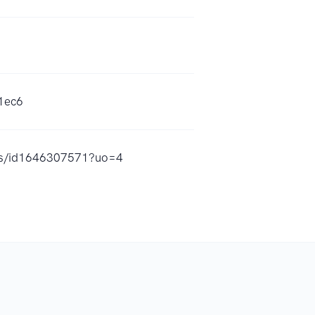
1ec6
ses/id1646307571?uo=4