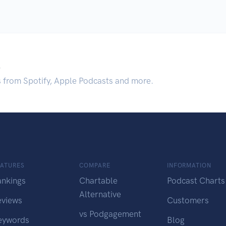
.
s from Spotify, Apple Podcasts and more.
EATURES
COMPARE
INFORMATION
ankings
Chartable
Podcast Charts
Alternative
eviews
Customers
vs Podgagement
eywords
Blog