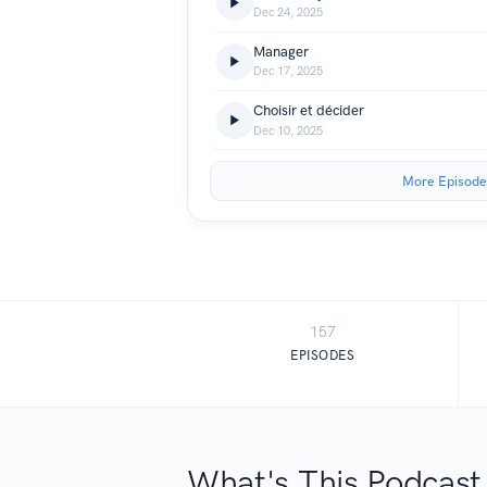
Dec 24, 2025
Manager
Dec 17, 2025
Choisir et décider
Dec 10, 2025
More Episode
157
EPISODES
What's This Podcast