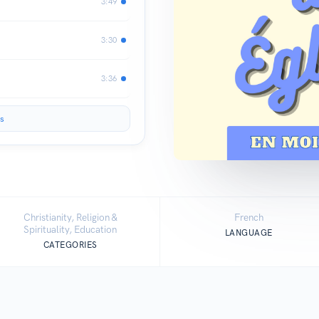
3:49
3:30
3:36
s
Christianity, Religion &
French
Spirituality, Education
LANGUAGE
CATEGORIES