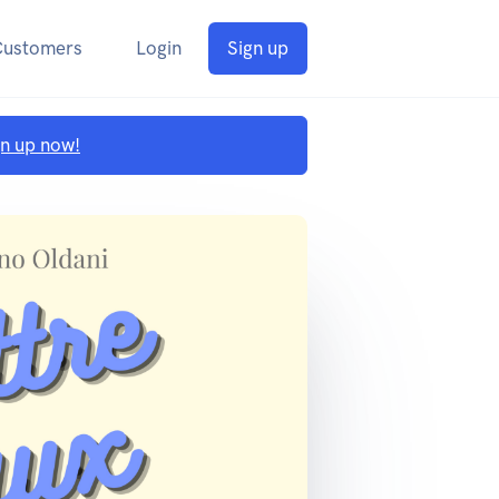
Customers
Login
Sign up
gn up now!