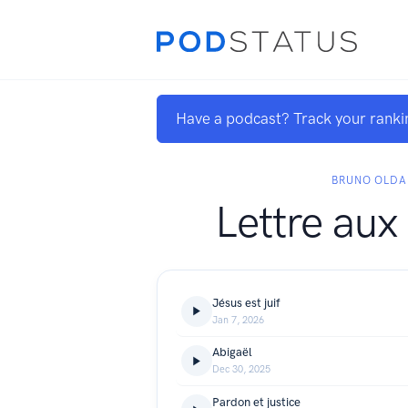
Have a podcast? Track your ranki
BRUNO OLDA
Lettre aux
Jésus est juif
Jan 7, 2026
Abigaël
Dec 30, 2025
Pardon et justice