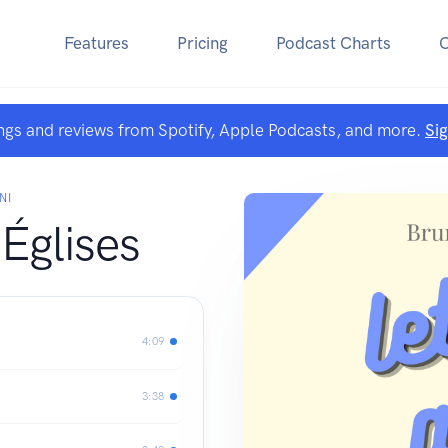
Features
Pricing
Podcast Charts
ngs and reviews from Spotify, Apple Podcasts, and more.
Si
NI
 Églises
4:09
3:38