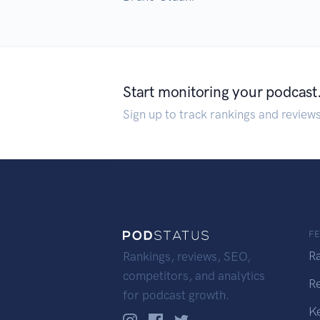
Start monitoring your podcast
Sign up to track rankings and review
F
R
Rankings, reviews, SEO,
competitors, and analytics
R
for podcast growth.
K