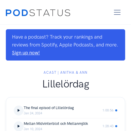
Have a podcast? Track your rankings and
reviews from Spotify, Apple Podcasts, and more.
Sign up now!
ACAST | ANITHA & ANN
Lillelördag
The final episod of Lillelördag
1:00:56
Jan 24, 2024
Mellan Midvinterblot och Mellanmjölk
1:28:43
Jan 10, 2024