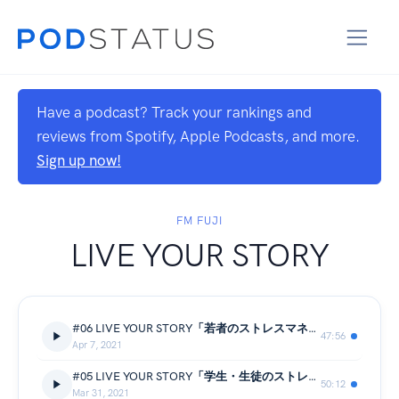
Have a podcast? Track your rankings and
reviews from Spotify, Apple Podcasts, and more.
Sign up now!
FM FUJI
LIVE YOUR STORY
#06 LIVE YOUR STORY「若者のストレスマネジメント」
47:56
Apr 7, 2021
#05 LIVE YOUR STORY「学生・生徒のストレスマネジメント」
50:12
Mar 31, 2021