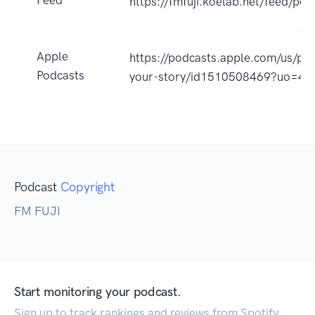
Feed
https://fmfuji.koelab.net/feed/pod
Apple
https://podcasts.apple.com/us/pod
Podcasts
your-story/id1510508469?uo=4
Podcast
Copyright
FM FUJI
Start monitoring your podcast.
Sign up to track rankings and reviews from Spotify,