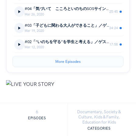
#04「気づいて こころといのちのSOSサイン」／ゲスト：山梨県いのちのセーフティネット連絡協議会会長、精神科病院「HANAZONOホスピタル」院長の山角駿さん
25:45
Mar 26, 2020
#03「子どもに関わる大人ができること」／ゲスト：山梨県総合教育センター所長の佐野修さん
24:24
Mar 19, 2020
#02「“いのちを守る”を学生と考える」／ゲスト：山梨学院大学の山田奈々絵さん・渡邉瑠衣さん
17:58
Mar 12, 2020
More Episodes
6
Documentary, Society &
Culture, Kids & Family,
EPISODES
Education for Kids
CATEGORIES