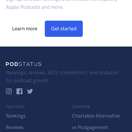
Apple Podcasts and more.
Learn more
Get started
Rankings, reviews, SEO, competitors, and analytics
for podcast growth.
FEATURES
COMPARE
Rankings
Chartable Alternative
Reviews
vs Podgagement