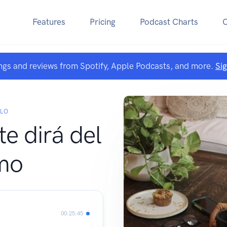
Features
Pricing
Podcast Charts
ngs and reviews from Spotify, Apple Podcasts, and more.
Si
ULO
te dirá del
mo
00:25:45