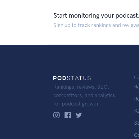
Start monitoring your podcast
Sign up to track rankings and review
F
R
Rankings, reviews, SEO,
competitors, and analytics
R
for podcast growth.
K
S
C