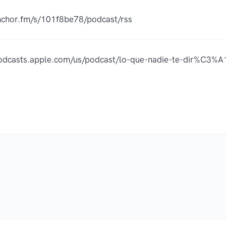
anchor.fm/s/101f8be78/podcast/rss
podcasts.apple.com/us/podcast/lo-que-nadie-te-dir%C3%