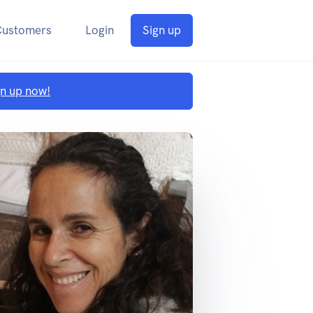
Customers
Login
Sign up
gn up now!