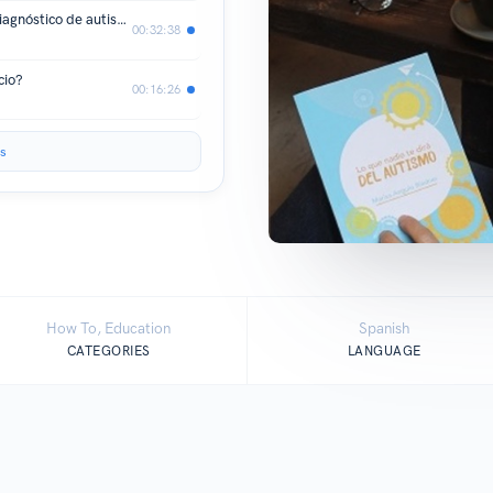
Ep 2. Cuando nos toca enfrentar un diagnóstico de autismo
00:32:38
cio?
00:16:26
s
How To, Education
Spanish
CATEGORIES
LANGUAGE