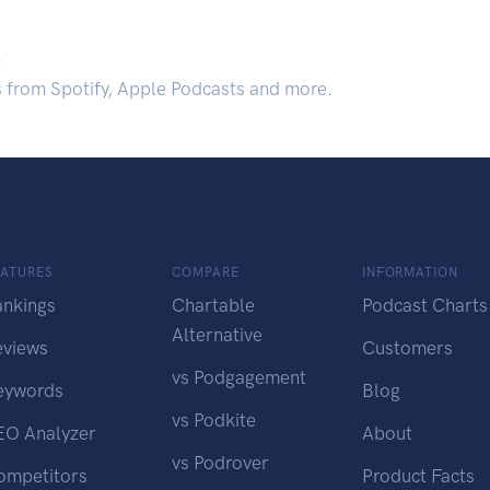
.
s from Spotify, Apple Podcasts and more.
EATURES
COMPARE
INFORMATION
ankings
Chartable
Podcast Charts
Alternative
eviews
Customers
vs Podgagement
eywords
Blog
vs Podkite
EO Analyzer
About
vs Podrover
ompetitors
Product Facts