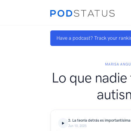
Have a podcast? Track your ranki
MARISA ANG
Lo que nadie 
autis
3. La teoría detrás es importantísima
Jun 10, 2025