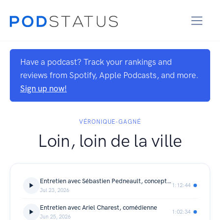
Have a podcast? Track your rankings and
reviews from Spotify, Apple Podcasts, and more.
Sign up now!
VÉRONIQUE-GAGNÉ
Loin, loin de la ville
Entretien avec Sébastien Pedneault, concepteur d'éclairage
1:12:44
Jul 23, 2026
Entretien avec Ariel Charest, comédienne
1:02:34
Jun 25, 2026