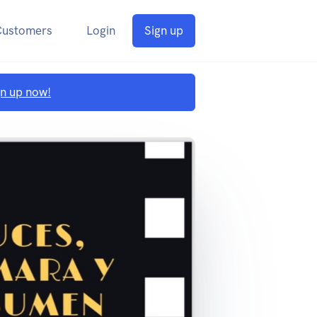
Customers
Login
Sign up
gn up now!