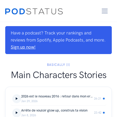
Have a podcast? Track your rankings and
reviews from Spotify, Apple Podcasts, and more.
Sign up now!
BASICALLY [I]
Main Characters Stories
2026 est le nouveau 2016 : retour dans mon era Emi On Fleek
26:21
Jan 29, 2026
Arrête de vouloir glow up, construis ta vision
23:42
Jan 8, 2026