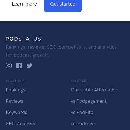
Learn more
Get started
Rankings, reviews, SEO, competitors, and analytics
for podcast growth.
FEATURES
COMPARE
Rankings
Chartable Alternative
Reviews
vs Podgagement
Keywords
vs Podkite
SEO Analyzer
vs Podrover