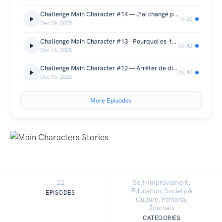
Challenge Main Character #14 — J’ai changé plus que je ne le pensais
19:30
Dec 29, 2025
Challenge Main Character #13 - Pourquoi es-tu toujours la dernière sur ta liste ?
05:42
Dec 16, 2025
Challenge Main Character #12 — Arrêter de dire oui par réflexe
06:40
Dec 15, 2025
More Episodes
22
Self-Improvement,
Education, Society &
EPISODES
Culture, Personal
Journals
CATEGORIES