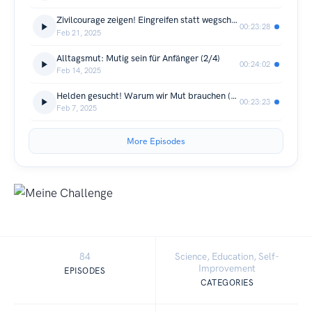
Zivilcourage zeigen! Eingreifen statt wegschauen (3/4)
00:23:28
Feb 21, 2025
Alltagsmut: Mutig sein für Anfänger (2/4)
00:24:02
Feb 14, 2025
Helden gesucht! Warum wir Mut brauchen (1/4)
00:23:23
Feb 7, 2025
More Episodes
84
Science, Education, Self-
Improvement
EPISODES
CATEGORIES