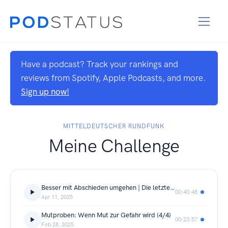
Have a podcast? Track your rankings and
reviews from Spotify, Apple Podcasts, and more.
Sign up now!
MITTELDEUTSCHER RUNDFUNK
Meine Challenge
Besser mit Abschieden umgehen | Die letzte Folge
00:40:48
Apr 11, 2025
Mutproben: Wenn Mut zur Gefahr wird (4/4)
00:23:57
Feb 28, 2025