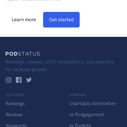
Learn more
Get started
Rankings, reviews, SEO, competitors, and analytics
for podcast growth.
FEATURES
COMPARE
Rankings
Chartable Alternative
Reviews
vs Podgagement
Keywords
vs Podkite