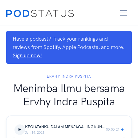
Have a podcast? Track your rankings and
reviews from Spotify, Apple Podcasts, and more.
Sign up now!
ERVHY INDRA PUSPITA
Menimba Ilmu bersama
Ervhy Indra Puspita
KEGIATANKU DALAM MENJAGA LINGKUNGAN ALAMKU DI DAERAH PEGUNUNGAN
00:05:21
Jun 14, 2021