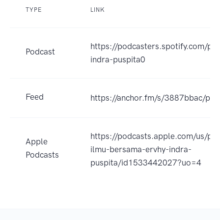
TYPE
LINK
https://podcasters.spotify.com/po
Podcast
indra-puspita0
Feed
https://anchor.fm/s/3887bbac/pod
https://podcasts.apple.com/us/p
Apple
ilmu-bersama-ervhy-indra-
Podcasts
puspita/id1533442027?uo=4