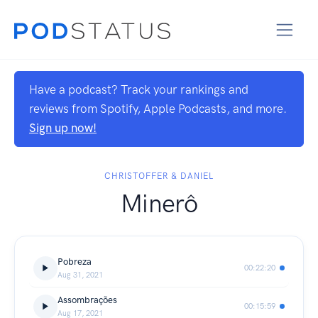
Have a podcast? Track your rankings and
reviews from Spotify, Apple Podcasts, and more.
Sign up now!
CHRISTOFFER & DANIEL
Minerô
Pobreza
00:22:20
Aug 31, 2021
Assombrações
00:15:59
Aug 17, 2021