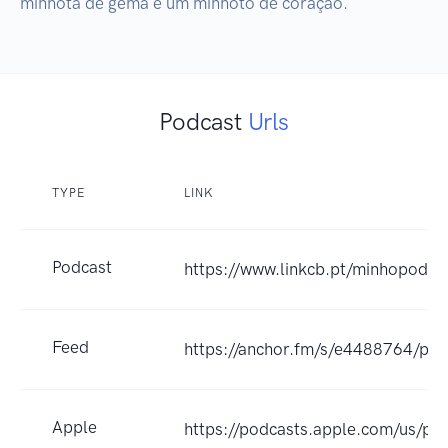
minhota de gema e um minhoto de coração.
Podcast
Urls
TYPE
LINK
Podcast
https://www.linkcb.pt/minhopod/
Feed
https://anchor.fm/s/e4488764/pod
Apple
https://podcasts.apple.com/us/