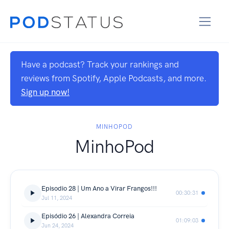
Have a podcast? Track your rankings and
reviews from Spotify, Apple Podcasts, and more.
Sign up now!
MINHOPOD
MinhoPod
Episodio 28 | Um Ano a Virar Frangos!!!
00:30:31
Jul 11, 2024
Episódio 26 | Alexandra Correia
01:09:03
Jun 24, 2024