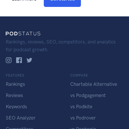
Rankings, reviews, SEO, competitors, and analytics
for podcast growth.
FEATURES
COMPARE
Rankings
Chartable Alternative
Reviews
vs Podgagement
Keywords
vs Podkite
SEO Analyzer
vs Podrover