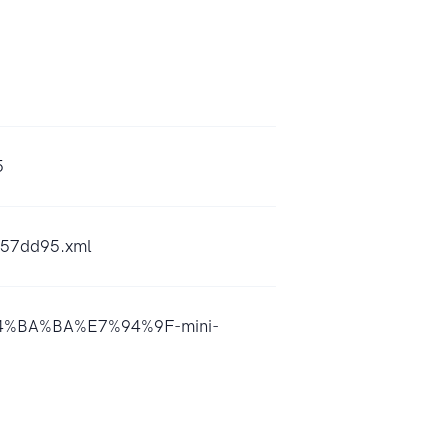
5
857dd95.xml
%E4%BA%BA%E7%94%9F-mini-