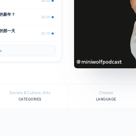
24:20
樣的新年？
26:29
義的那一天
22:10
s
Society & Culture, Arts
Chinese
CATEGORIES
LANGUAGE