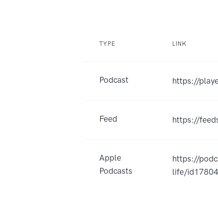
TYPE
LINK
Podcast
https://pla
Feed
https://fe
Apple
https://p
Podcasts
life/id178