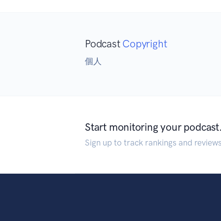
Podcast
Copyright
個人
Start monitoring your podcast
Sign up to track rankings and review