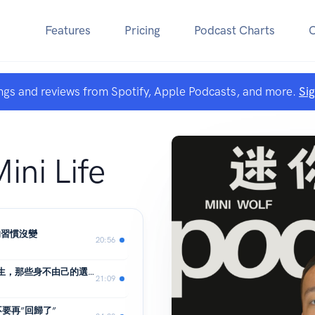
Features
Pricing
Podcast Charts
ngs and reviews from Spotify, Apple Podcasts, and more.
Si
i Life
的習慣沒變
20:56
迷你人生S5 EP6. (暴雷)從”雙囍”看人生，那些身不由己的選擇。
21:09
之不要再”回歸了”