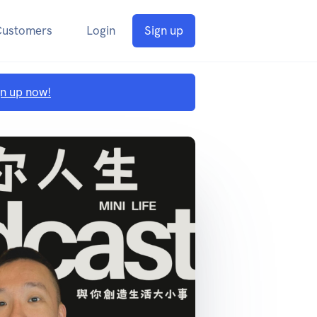
Customers
Login
Sign up
gn up now!