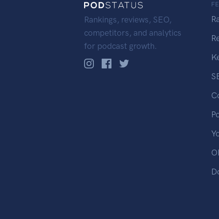
F
R
Rankings, reviews, SEO,
competitors, and analytics
R
for podcast growth.
K
S
C
P
Y
OP
D