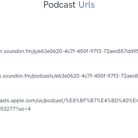
Podcast
Urls
yer.soundon.fm/p/e63e0620-4c7f-450f-97f3-72aec857dd9
eds.soundon.fm/podcasts/e63e0620-4c7f-450f-97f3-72aec
odcasts.apple.com/us/podcast/%E8%BF%B7%E4%BD%A0
0453277?uo=4