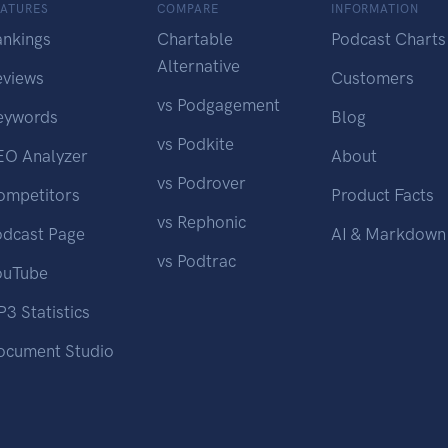
EATURES
COMPARE
INFORMATION
ankings
Chartable
Podcast Charts
Alternative
eviews
Customers
vs Podgagement
eywords
Blog
vs Podkite
EO Analyzer
About
vs Podrover
ompetitors
Product Facts
vs Rephonic
odcast Page
AI & Markdown
vs Podtrac
ouTube
3 Statistics
ocument Studio