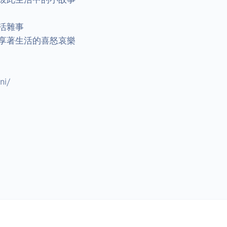
雜事

享著生活的喜怒哀樂

i/
