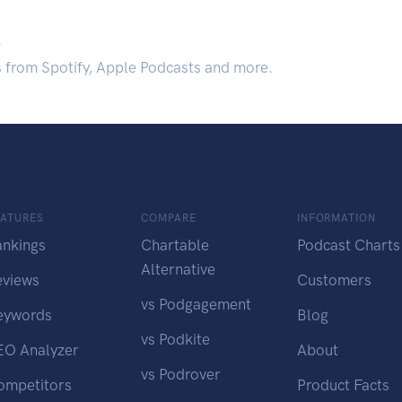
.
s from Spotify, Apple Podcasts and more.
EATURES
COMPARE
INFORMATION
ankings
Chartable
Podcast Charts
Alternative
eviews
Customers
vs Podgagement
eywords
Blog
vs Podkite
EO Analyzer
About
vs Podrover
ompetitors
Product Facts