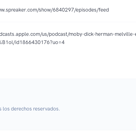
ww.spreaker.com/show/6840297/episodes/feed
odcasts.apple.com/us/podcast/moby-dick-herman-melville-
%B1ol/id1866430176?uo=4
s los derechos reservados.