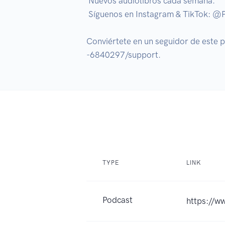
 Nuevos audiolibros cada semana.

 Síguenos en Instagram & TikTok: @PigeonCasaEditorial

Conviértete en un seguidor de este
-6840297/support.
TYPE
LINK
Podcast
https://w