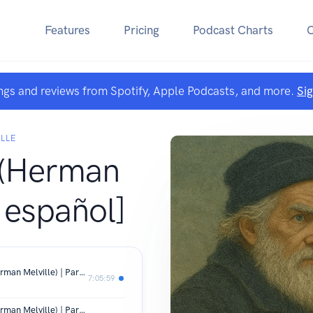
Features
Pricing
Podcast Charts
ngs and reviews from Spotify, Apple Podcasts, and more.
Si
LLE
 (Herman
n español]
Moby-Dick - Audiolibro completo (Herman Melville) | Parte 1 de 4
7:05:59
Moby-Dick - Audiolibro completo (Herman Melville) | Parte 2 de 4