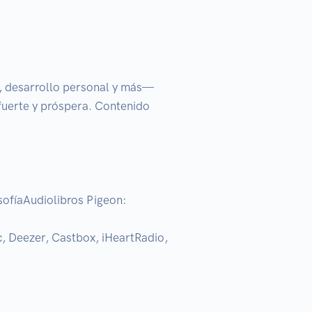
a, desarrollo personal y más— 
uerte y próspera. Contenido 
ofíaAudiolibros Pigeon: 
, Deezer, Castbox, iHeartRadio, 