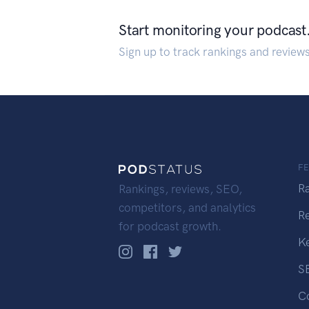
Start monitoring your podcast
Sign up to track rankings and review
F
R
Rankings, reviews, SEO,
competitors, and analytics
R
for podcast growth.
K
S
C