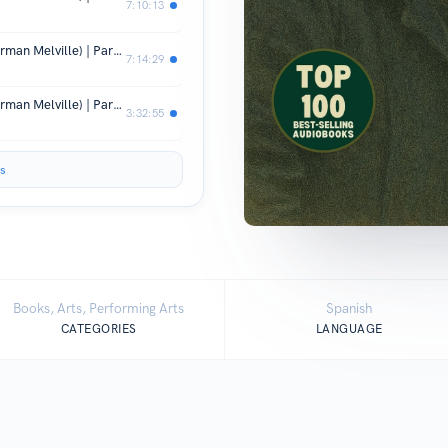
7:10:13
Moby-Dick - Audiolibro completo (Herman Melville) | Parte 3 de 4
7:14:29
Moby-Dick - Audiolibro completo (Herman Melville) | Parte 4 de 4
3:32:55
s
Books, Arts, Performing Arts
Spanish
CATEGORIES
LANGUAGE