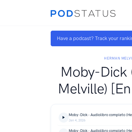
Have a podcast? Track your ranki
HERMAN MELVI
Moby-Dick
Melville) [E
Jan 4, 2026