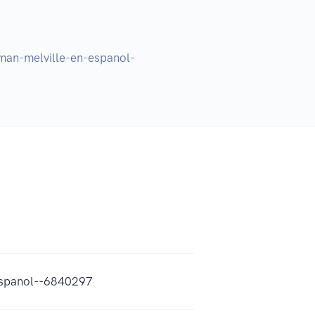
man-melville-en-espanol-
espanol--6840297