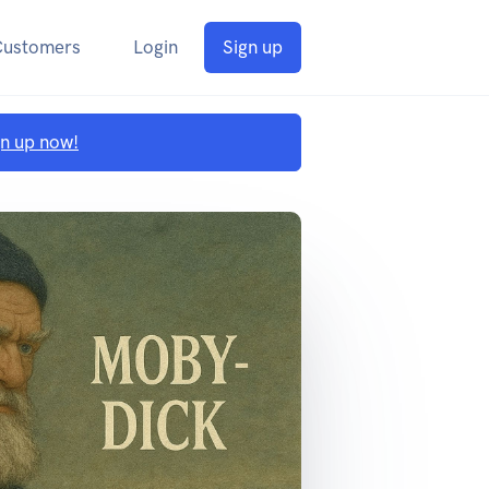
Customers
Login
Sign up
gn up now!