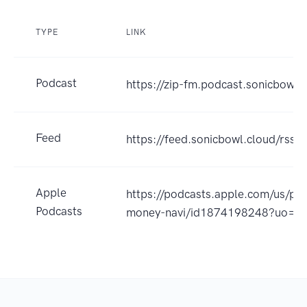
TYPE
LINK
Podcast
https://zip-fm.podcast.sonicbo
Feed
https://feed.sonicbowl.cloud/rs
Apple
https://podcasts.apple.co
Podcasts
money-navi/id1874198248?uo=4