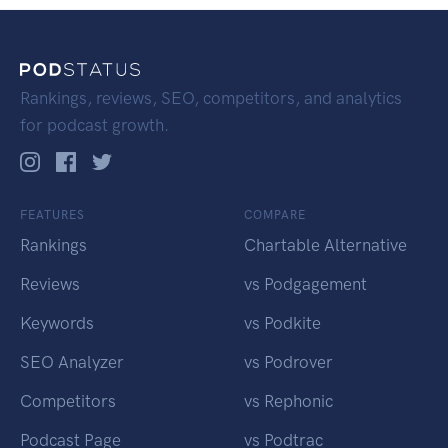
Rankings, reviews, SEO, competitors, and analytics
for podcast growth.
FEATURES
COMPARE
Rankings
Chartable Alternative
Reviews
vs Podgagement
Keywords
vs Podkite
SEO Analyzer
vs Podrover
Competitors
vs Rephonic
Podcast Page
vs Podtrac