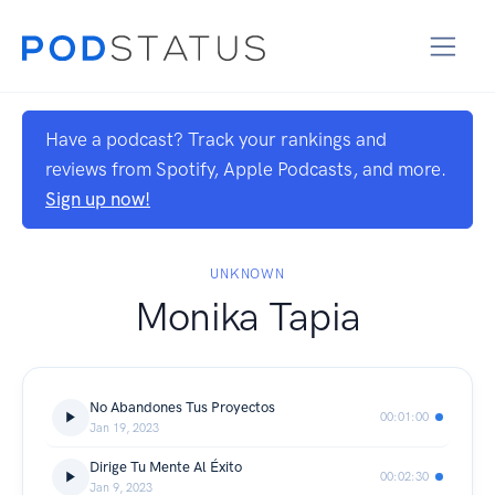
Have a podcast? Track your rankings and
reviews from Spotify, Apple Podcasts, and more.
Sign up now!
UNKNOWN
Monika Tapia
No Abandones Tus Proyectos
00:01:00
Jan 19, 2023
Dirige Tu Mente Al Éxito
00:02:30
Jan 9, 2023