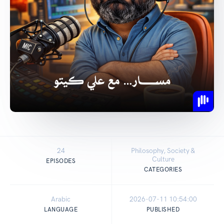
24
Philosophy, Society &
Culture
EPISODES
CATEGORIES
Arabic
2026-07-11 10:54:00
LANGUAGE
PUBLISHED