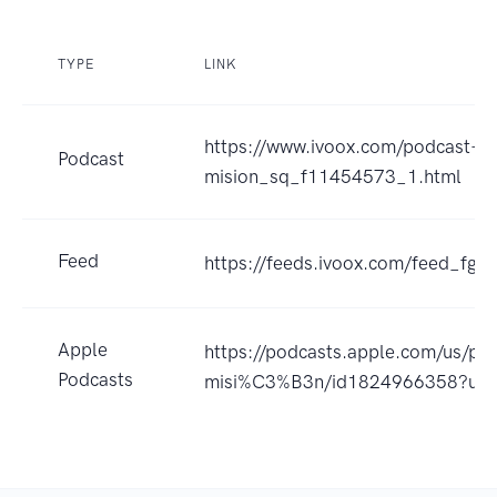
TYPE
LINK
https://www.ivoox.com/podcast-mu
Podcast
mision_sq_f11454573_1.html
Feed
https://feeds.ivoox.com/feed_fg_
Apple
https://podcasts.apple.com/us/po
Podcasts
misi%C3%B3n/id1824966358?uo