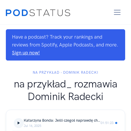
Have a podcast? Track your rankings and
reviews from Spotify, Apple Podcasts, and more.
Sign up now!
NA PRZYKŁAD - DOMINIK RADECKI
na przykład_ rozmawia
Dominik Radecki
Katarzyna Bonda: Jeśli czegoś naprawdę chcesz – świat w końcu ci to da.
01:51:23
Jul 16, 2025