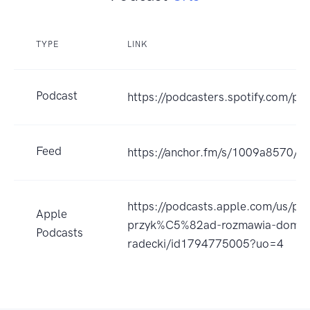
TYPE
LINK
Podcast
https://podcasters.spotify.com/p
Feed
https://anchor.fm/s/1009a8570/po
https://podcasts.apple.com/us/po
Apple
przyk%C5%82ad-rozmawia-domini
Podcasts
radecki/id1794775005?uo=4