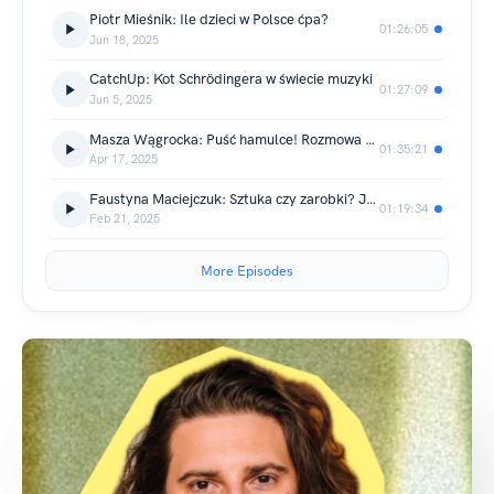
Piotr Mieśnik: Ile dzieci w Polsce ćpa?
01:26:05
Jun 18, 2025
CatchUp: Kot Schrödingera w świecie muzyki
01:27:09
Jun 5, 2025
Masza Wągrocka: Puść hamulce! Rozmowa o odwadze, syndromie oszusta i drodze na szczyt
01:35:21
Apr 17, 2025
Faustyna Maciejczuk: Sztuka czy zarobki? Jak tworzyć i nie stracić siebie.
01:19:34
Feb 21, 2025
More Episodes