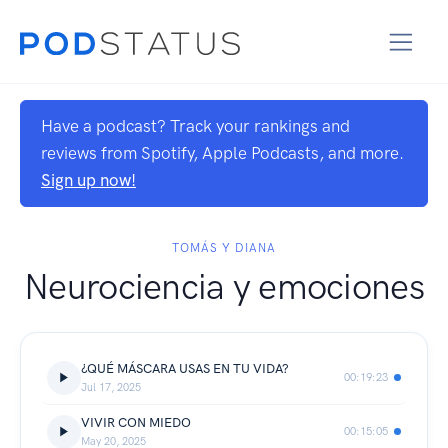
Have a podcast? Track your rankings and
reviews from Spotify, Apple Podcasts, and more.
Sign up now!
TOMÁS Y DIANA
Neurociencia y emociones
¿QUÉ MÁSCARA USAS EN TU VIDA?
00:19:23
Jul 17, 2025
VIVIR CON MIEDO
00:15:05
May 20, 2025