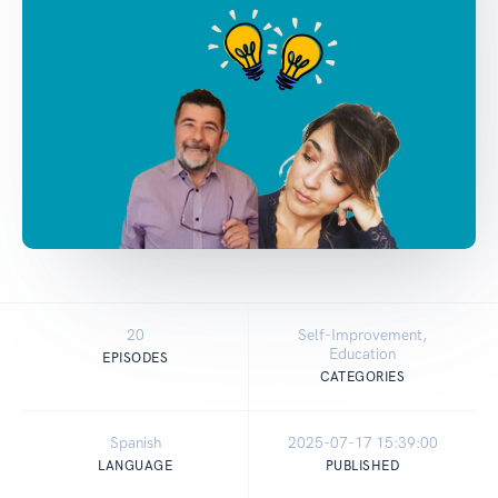
20
Self-Improvement,
Education
EPISODES
CATEGORIES
Spanish
2025-07-17 15:39:00
LANGUAGE
PUBLISHED