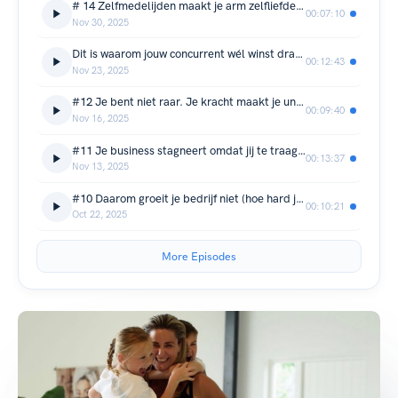
# 14 Zelfmedelijden maakt je arm zelfliefde maakt je winstgevend en onverslaanbaar
00:07:10
Nov 30, 2025
Dit is waarom jouw concurrent wél winst draait en jij niet
00:12:43
Nov 23, 2025
#12 Je bent niet raar. Je kracht maakt je uniek maar jouw angst maakt je onzichtbaar
00:09:40
Nov 16, 2025
#11 Je business stagneert omdat jij te traag beweegt
00:13:37
Nov 13, 2025
#10 Daarom groeit je bedrijf niet (hoe hard je ook werkt)
00:10:21
Oct 22, 2025
More Episodes