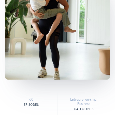
60
Entrepreneurship,
Business
EPISODES
CATEGORIES