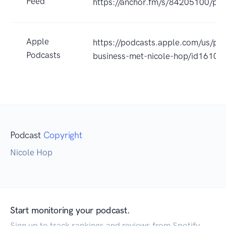
Feed
https://anchor.fm/s/84205100/pod
Apple
https://podcasts.apple.com/us/pod
Podcasts
business-met-nicole-hop/id1610
Podcast
Copyright
Nicole Hop
Start monitoring your podcast.
Sign up to track rankings and reviews from Spotify,