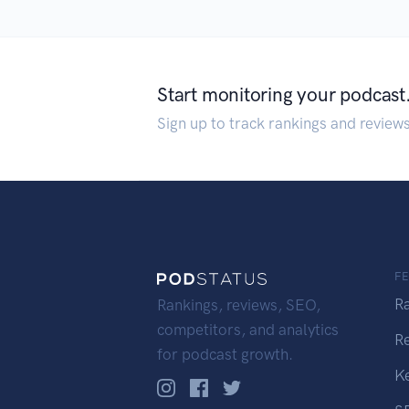
Start monitoring your podcast
Sign up to track rankings and review
F
R
Rankings, reviews, SEO,
competitors, and analytics
R
for podcast growth.
K