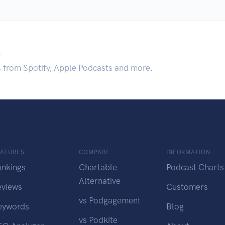
.
s from Spotify, Apple Podcasts and more.
EATURES
COMPARE
INFORMATION
ankings
Chartable
Podcast Charts
Alternative
eviews
Customers
vs Podgagement
eywords
Blog
vs Podkite