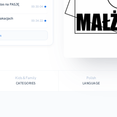
zas na PASJĘ
00:30:04
wakacjach
00:34:22
s
Kids & Family
Polish
CATEGORIES
LANGUAGE