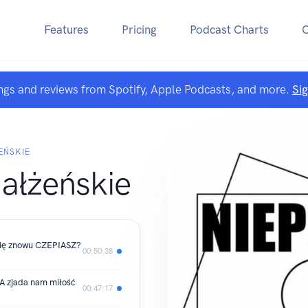
Features
Pricing
Podcast Charts
ngs and reviews from Spotify, Apple Podcasts, and more.
Si
EŃSKIE
ałżeńskie
ię znowu CZEPIASZ?
00:50:38
 zjada nam miłość
00:47:17