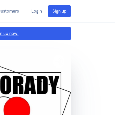
Customers
Login
Sign up
gn up now!