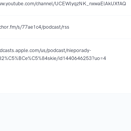
www.youtube.com/channel/UCEWlyqzNK_nxwaElAkUXfAQ
nchor.fm/s/77ae1c4/podcast/rss
odcasts.apple.com/us/podcast/nieporady-
2%C5%BCe%C5%84skie/id1440646253?uo=4