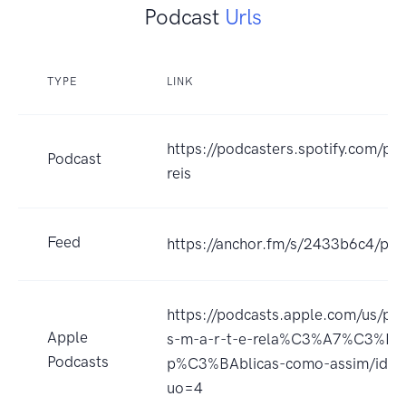
Podcast
Urls
TYPE
LINK
https://podcasters.spotify.com/p
Podcast
reis
Feed
https://anchor.fm/s/2433b6c4/pod
https://podcasts.apple.com/us/pod
Apple
s-m-a-r-t-e-rela%C3%A7%C3%B5
Podcasts
p%C3%BAblicas-como-assim/id1
uo=4