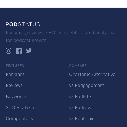
Rankings, reviews, SEO, competitors, and analytics
for podcast growth.
FEATURES
COMPARE
Rankings
Chartable Alternative
Reviews
vs Podgagement
Keywords
vs Podkite
SEO Analyzer
vs Podrover
Competitors
vs Rephonic