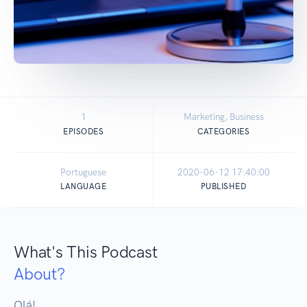
1
Marketing, Business
EPISODES
CATEGORIES
Portuguese
2020-06-12 17:40:00
LANGUAGE
PUBLISHED
What's This Podcast
About?
Olá!
