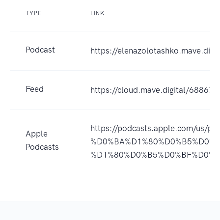
TYPE
LINK
Podcast
https://elenazolotashko.mave.digit
Feed
https://cloud.mave.digital/68867
https://podcasts.apple.com
Apple
%D0%BA%D1%80%D0%B5%D0%B
Podcasts
%D1%80%D0%B5%D0%BF%D0%BA