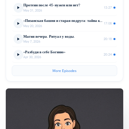
Протеин после 45-нужен или нет?
13:27
May 31, 2026
«Пизанская башня и старая подруга: тайна красоты, которая не знает правил»
17:08
May 20, 2026
Магия вечера. Ритуал у воды.
20:18
May 7, 2026
«Разбуди в себе Богиню»
20:24
Apr 30, 2026
More Episodes