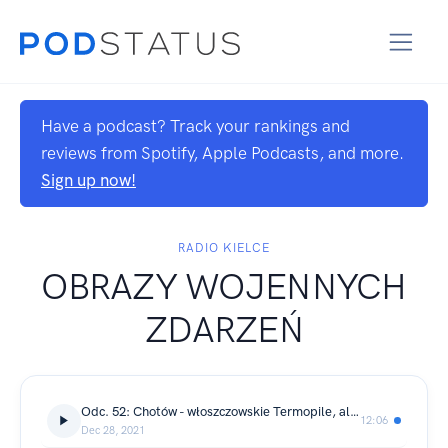
Have a podcast? Track your rankings and
reviews from Spotify, Apple Podcasts, and more.
Sign up now!
RADIO KIELCE
OBRAZY WOJENNYCH
ZDARZEŃ
Odc. 52: Chotów - włoszczowskie Termopile, ale zwycięskie (30.10.1944 r.)
12:06
Dec 28, 2021