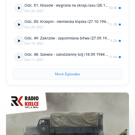
Odc. 51: Kossów - wygrana na skraju lasu (28.10.1944 r.)
10:00
Dec 26, 2021
Odc. 50: Krzepin - niemiecka klęska (27.10.1944 r.)
11:38
Dec 25, 2021
Odc. 49: Zakrzów - zapomniana bitwa (27.09.1944 r.)
9:28
Dec 19, 2021
Odc. 48: Szewce – całodzienny bój (18.09.1944 r.)
11:49
Dec 11, 2021
More Episodes