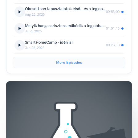
Okosotthon tapasztalatok első...és a legjobb kézből...
00:53:00
Aug 22, 2025
Melyik hangasszisztens működik a legjobban egy okosotthonban?
01:01:16
Jul 6, 2025
SmartHomeCamp - idén is!
00:23:10
Jun 22, 2025
More Episodes