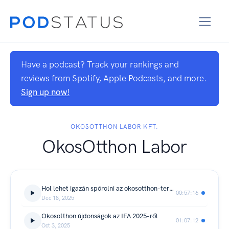
Have a podcast? Track your rankings and
reviews from Spotify, Apple Podcasts, and more.
Sign up now!
OKOSOTTHON LABOR KFT.
OkosOtthon Labor
Hol lehet igazán spórolni az okosotthon-tervezéssel?
00:57:16
Dec 18, 2025
Okosotthon újdonságok az IFA 2025-ről
01:07:12
Oct 3, 2025