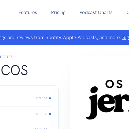
Features
Pricing
Podcast Charts
ngs and reviews from Spotify, Apple Podcasts, and more.
Si
DUÇÕES
ICOS
00:27:14
00:11:30