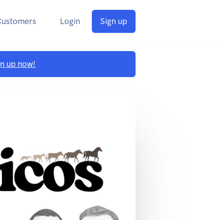
Customers
Login
Sign up
gn up now!