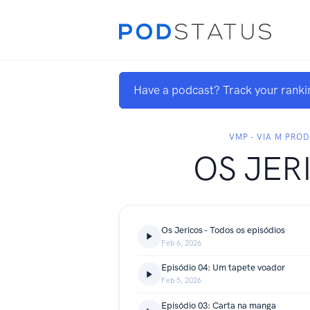
Have a podcast? Track your ranki
VMP - VIA M PRO
OS JER
Os Jericos - Todos os episódios
Feb 6, 2026
Episódio 04: Um tapete voador
Feb 5, 2026
Episódio 03: Carta na manga