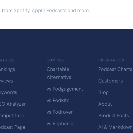
.
s from Spotify, Apple Podcasts and more.
EATURES
COMPARE
INFORMATION
ankings
Chartable
Podcast Charts
Alternative
eviews
Customers
vs Podgagement
eywords
Blog
vs Podkite
EO Analyzer
About
vs Podrover
ompetitors
Product Facts
vs Rephonic
odcast Page
AI & Markdown