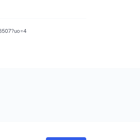
538507?uo=4