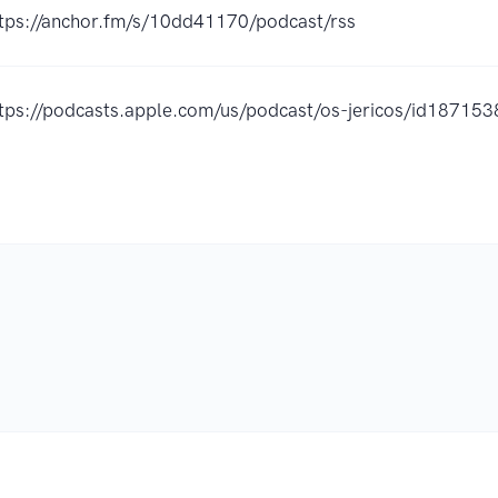
tps://anchor.fm/s/10dd41170/podcast/rss
tps://podcasts.apple.com/us/podcast/os-jericos/id1871