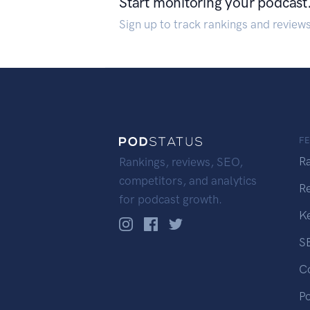
Start monitoring your podcast
Sign up to track rankings and review
F
R
Rankings, reviews, SEO,
competitors, and analytics
R
for podcast growth.
K
S
C
P