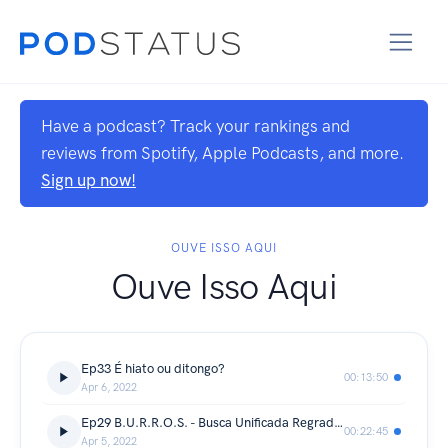
Have a podcast? Track your rankings and
reviews from Spotify, Apple Podcasts, and more.
Sign up now!
OUVE ISSO AQUI
Ouve Isso Aqui
Ep33 É hiato ou ditongo?
00:13:50
Apr 6, 2022
Ep29 B.U.R.R.O.S. - Busca Unificada Regrada de Raras Obras Sonoras nº2 - Hinos da revista Placar
00:22:45
Apr 5, 2022