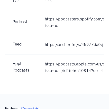
TYPE
LINK
https://podcasters.spotify.com/p
Podcast
isso-aqui
Feed
https://anchor.fm/s/45977da0/pod
Apple
https://podcasts.apple.com/us/po
Podcasts
isso-aqui/id1546510814?uo=4
Podcast
Copyright