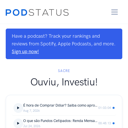
Have a podcast? Track your rankings and
reviews from Spotify, Apple Podcasts, and more.
Sign up now!
SACRE
Ouviu, Investiu!
É hora de Comprar Dólar? Saiba como aproveitar a queda da moeda americana | #OuviuInvestiu E133
01:03:04
Aug 7, 2026
O que são Fundos Cetipados: Renda Mensal sem a volatilidade da Bolsa | #OuviuInvestiu E132
00:48:13
Jul 24, 2026