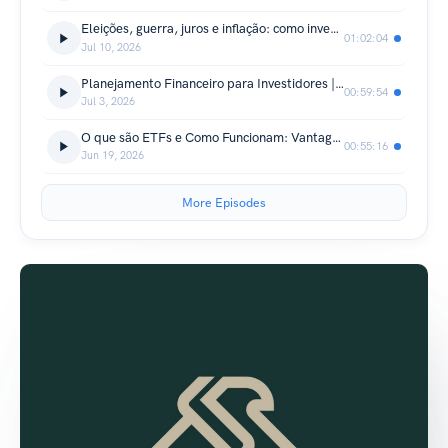
Eleições, guerra, juros e inflação: como investir no 2º semestre? | #OuviuInvestiu EP131
01:02:04
Jul 10, 2026
Planejamento Financeiro para Investidores | #OuviuInvestiu EP130
00:59:54
Jul 3, 2026
O que são ETFs e Como Funcionam: Vantagens e Riscos de Investir em ETF | #OuviuInvestiu EP129
00:55:16
Jun 19, 2026
More Episodes