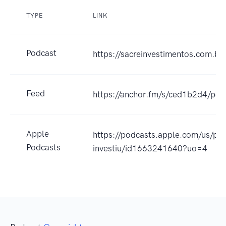
TYPE
LINK
Podcast
https://sacreinvestimentos.com.br/
Feed
https://anchor.fm/s/ced1b2d4/pod
Apple
https://podcasts.apple.com/us/pod
Podcasts
investiu/id1663241640?uo=4