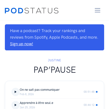
Have a podcast? Track your rankings and
reviews from Spotify, Apple Podcasts, and more.
Sign up now!
JUSTINE
PAP’PAUSE
On ne sait pas communiquer
00:51:48
Feb 8, 2026
Apprendre à être seul.e
00:44:12
Jan 25, 2026