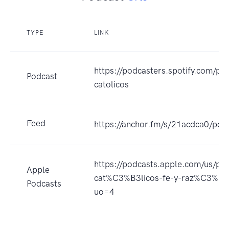
TYPE
LINK
https://podcasters.spotify.com/p
Podcast
catolicos
Feed
https://anchor.fm/s/21acdca0/pod
https://podcasts.apple.com/us/po
Apple
cat%C3%B3licos-fe-y-raz%C3%B
Podcasts
uo=4