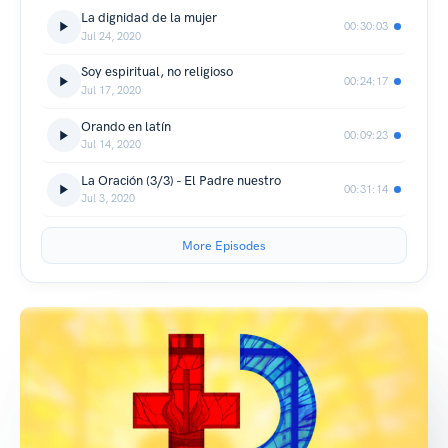
La dignidad de la mujer
00:30:03
Jul 24, 2020
Soy espiritual, no religioso
00:24:17
Jul 17, 2020
Orando en latín
00:09:23
Jul 14, 2020
La Oración (3/3) - El Padre nuestro
00:31:14
Jul 3, 2020
More Episodes