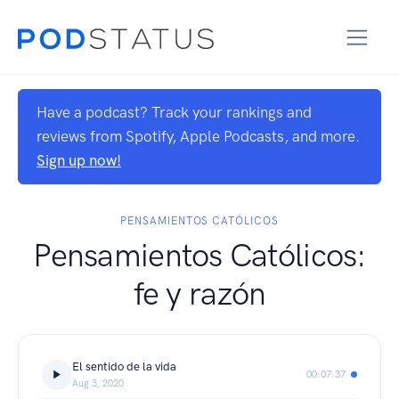
Have a podcast? Track your rankings and
reviews from Spotify, Apple Podcasts, and more.
Sign up now!
PENSAMIENTOS CATÓLICOS
Pensamientos Católicos:
fe y razón
El sentido de la vida
00:07:37
Aug 3, 2020