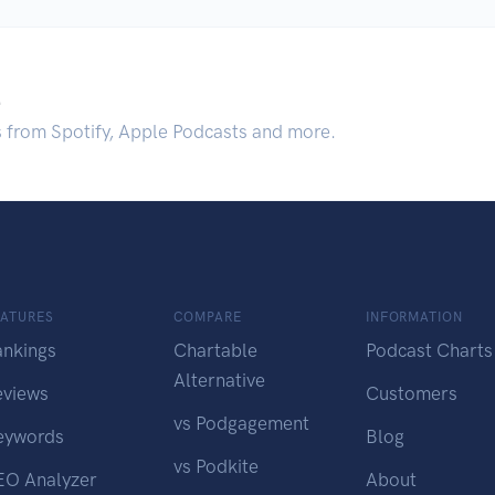
.
s from Spotify, Apple Podcasts and more.
EATURES
COMPARE
INFORMATION
ankings
Chartable
Podcast Charts
Alternative
eviews
Customers
vs Podgagement
eywords
Blog
vs Podkite
EO Analyzer
About