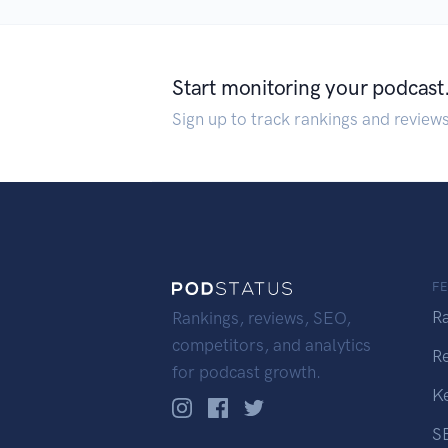
Start monitoring your podcast
Sign up to track rankings and review
F
R
Rankings, reviews, SEO,
competitors, and analytics
R
for podcast growth.
K
S