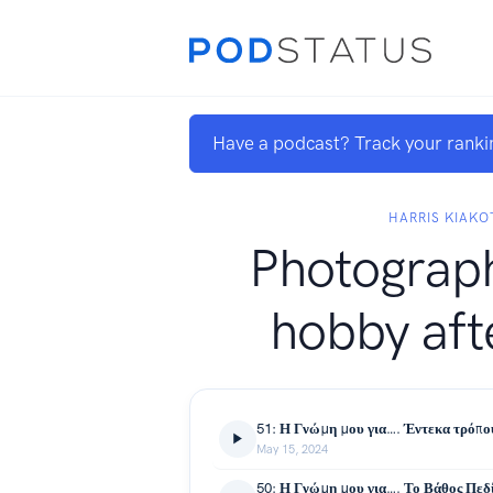
Have a podcast? Track your ranki
HARRIS KIAKO
Photography
hobby afte
May 15, 2024