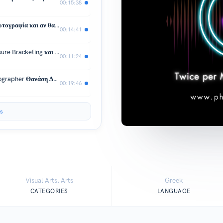
00:15:38
49: Η Γνώμη μου για…. Το ΑΙ στην Φωτογραφία και αν θα μας αντικαταστήσει.
00:14:41
48: Η Γνώμη μου για…. Το Auto Exposure Bracketing και πώς μπορεί να μας βοηθήσει.
00:11:24
47: Συζήτηση με τον Landscape Photographer Θανάση Δούμα.
00:19:46
s
Visual Arts, Arts
Greek
CATEGORIES
LANGUAGE