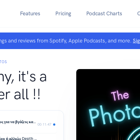
Features
Pricing
Podcast Charts
ngs and reviews from Spotify, Apple Podcasts, and more.
Si
TOS
, it's a
r all !!
51: Η Γνώμη μου για…. Έντεκα τρόπους για να βγάζεις καλύτερες φωτογραφίες.
00:11:47
50: Η Γνώμη μου για…. Το Βάθος Πεδίου ή αλλιώς Depth of Field.