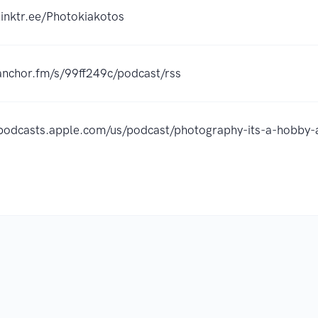
/linktr.ee/Photokiakotos
/anchor.fm/s/99ff249c/podcast/rss
/podcasts.apple.com/us/podcast/photography-its-a-hobby