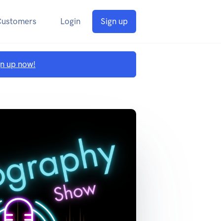
Customers
Login
Sign up
gn up now!