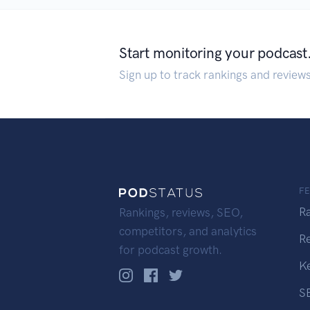
Start monitoring your podcast
Sign up to track rankings and review
F
R
Rankings, reviews, SEO,
competitors, and analytics
R
for podcast growth.
K
S