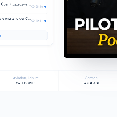
Pilot's Club Podcast #01 Eike Doden: Über Flugzeugwartung, eine neue Beech Bonanza & die AERO 2026
00:58:16
Der neue Pilot's Club Podcast #00 - Wie entstand der Club und wer ist eigentlich true.airspeed?
00:40:11
s
Aviation, Leisure
German
CATEGORIES
LANGUAGE