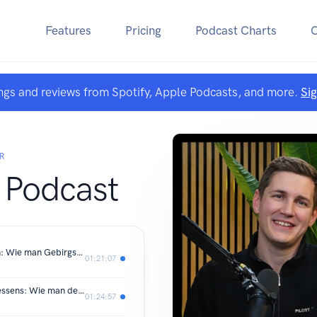
Features
Pricing
Podcast Charts
ngs and reviews from Spotify, Apple Podcasts, and more.
Si
R
b Podcast
Pilot's Club Podcast #03 Frans Bosch: Wie man Gebirgsflug als Privatpilot richtig angeht
01:21:07
Pilot's Club Podcast #02 Thomas Paessens: Wie man den Atlantik in einem einmotorigen Flugzeug quert
01:24:57