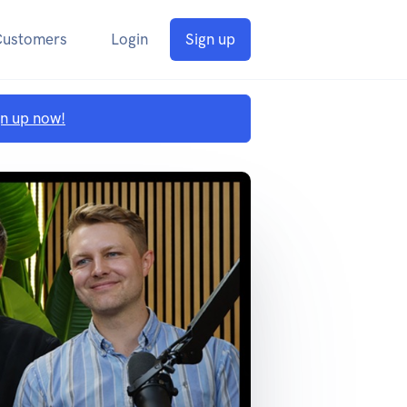
Customers
Login
Sign up
gn up now!