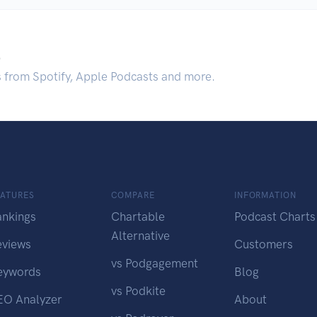
.
s from Spotify, Apple Podcasts and more.
EATURES
COMPARE
INFORMATION
ankings
Chartable
Podcast Charts
Alternative
eviews
Customers
vs Podgagement
eywords
Blog
vs Podkite
EO Analyzer
About