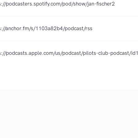
s://podcasters.spotify.com/pod/show/jan-fischer2
s://anchor.fm/s/1103a82b4/podcast/rss
s://podcasts.apple.com/us/podcast/pilots-club-podcast/