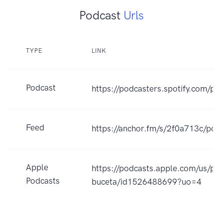
Podcast
Urls
TYPE
LINK
Podcast
https://podcasters.spotify.com/p
Feed
https://anchor.fm/s/2f0a713c/podc
Apple
https://podcasts.apple.com/us/po
Podcasts
buceta/id1526488699?uo=4