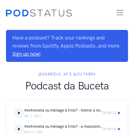
Have a podcast? Track your rankings and
reviews from Spotify, Apple Podcasts, and more.
Sign up now!
@GABRIELA_XF E @JU.FABRA
Podcast da Buceta
#entrevista ou ménage à trois? - honrar a nossa menstruação é um ato político
00:58:33
Apr 7, 2021
#entrevista ou ménage à trois? - a masculinidade precisa ser saudável
00:55:05
Mar 12, 2021