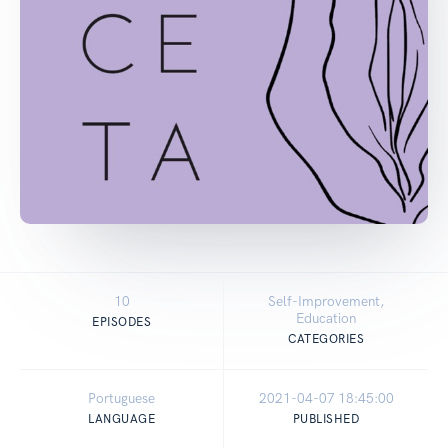
10
Self-Improvement,
Education
EPISODES
CATEGORIES
Portuguese
2021-04-07 18:45:00
LANGUAGE
PUBLISHED