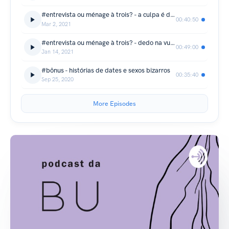
#entrevista ou ménage à trois? - a culpa é da minha vênus
00:40:50
Mar 2, 2021
#entrevista ou ménage à trois? - dedo na vulvas autônomas e gritaria
00:49:00
Jan 14, 2021
#bônus - histórias de dates e sexos bizarros
00:35:40
Sep 25, 2020
More Episodes