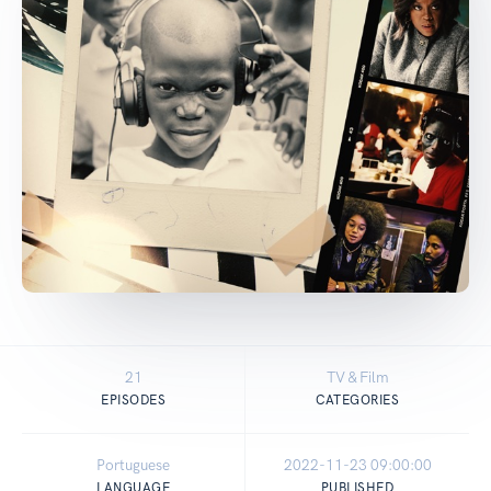
21
TV & Film
EPISODES
CATEGORIES
Portuguese
2022-11-23 09:00:00
LANGUAGE
PUBLISHED