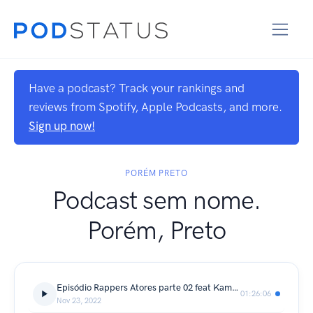
Have a podcast? Track your rankings and
reviews from Spotify, Apple Podcasts, and more.
Sign up now!
PORÉM PRETO
Podcast sem nome.
Porém, Preto
Episódio Rappers Atores parte 02 feat Kamau
01:26:06
Nov 23, 2022