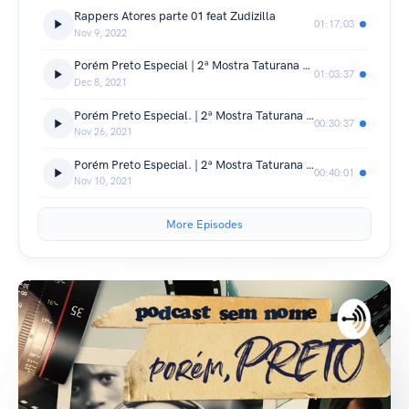
Rappers Atores parte 01 feat Zudizilla
01:17:03
Nov 9, 2022
Porém Preto Especial | 2ª Mostra Taturana de Cinema: "O Caso do Homem Errado", "Eu Pareço Suspeito?" & "Entre Nós e Mundo"
01:03:37
Dec 8, 2021
Porém Preto Especial. | 2ª Mostra Taturana de Cinema: "Chico Rei Entre Nós" & "Eu preciso destas palavras escrita"
00:30:37
Nov 26, 2021
Porém Preto Especial. | 2ª Mostra Taturana de Cinema: "Travessia", "Ipá" e "Thinya"
00:40:01
Nov 10, 2021
More Episodes