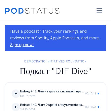
Have a podcast? Track your rankings and
reviews from Spotify, Apple Podcasts, and more.
Sign up now!
DEMOCRATIC INITIATIVES FOUNDATION
Подкаст "DIF Dive"
Епізод #43. Чому варто хвилюватися про вибори у Молдові?
00:15:11
Oct 17, 2024
Епізод #42. Чого Україні очікувати від нового складу Європарламенту?
00:13:35
Jul 10, 2024