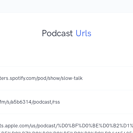
Podcast
Urls
ters.spotify.com/pod/show/slow-talk
r.fm/s/a5b6314/podcast/rss
casts.apple.com/us/podcast/%D0%BF%D0%BE%D0%B2