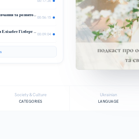
00:17:36
Про цілі та цінності під час війни, навчання та розвиток усвідомленості через контакт із собою
00:56:15
Ваш дозвіл творити - уривок із книги Елізабет Гілберт "Велика магія"
00:09:04
s
Society & Culture
Ukrainian
CATEGORIES
LANGUAGE