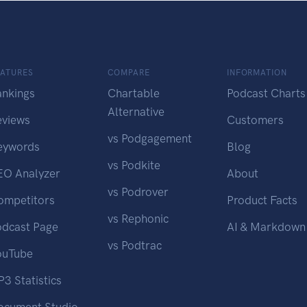
EATURES
COMPARE
INFORMATION
ankings
Chartable
Podcast Charts
Alternative
eviews
Customers
vs Podgagement
eywords
Blog
vs Podkite
EO Analyzer
About
vs Podrover
ompetitors
Product Facts
vs Rephonic
odcast Page
AI & Markdown
vs Podtrac
ouTube
3 Statistics
ocument Studio