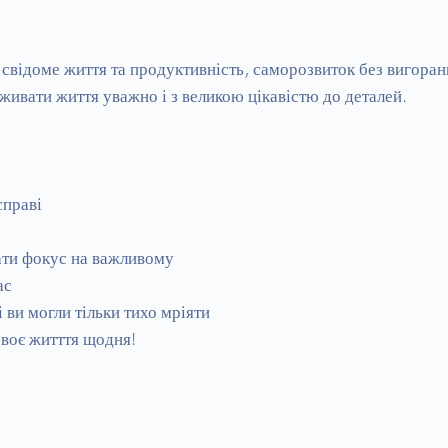
свідоме життя та продуктивність, саморозвиток без вигорання
оживати життя уважно і з великою цікавістю до деталей.

праві

ати фокус на важливому

с

і ви могли тільки тихо мріяти

своє житття щодня!
