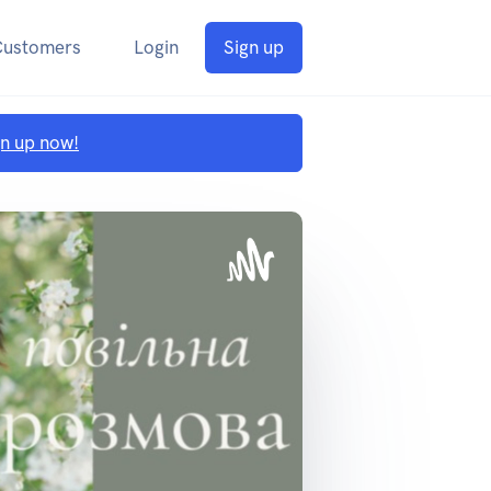
Customers
Login
Sign up
gn up now!