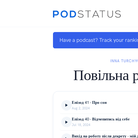
Have a podcast? Track your ranki
INNA TURCH
Повільна 
Епізод 41 - Про сон
Aug 2, 2024
Епізод 40 - Відчепитись від себе
Jul 18, 2024
Вихід на роботу після декрету - мій 