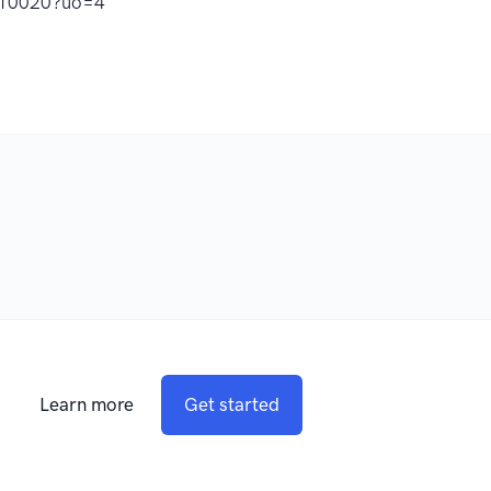
0020?uo=4
Learn more
Get started