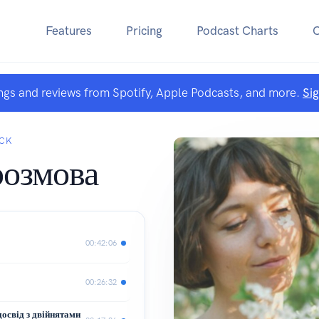
Features
Pricing
Podcast Charts
ngs and reviews from Spotify, Apple Podcasts, and more.
Si
YCK
розмова
00:42:06
00:26:32
досвід з двійнятами