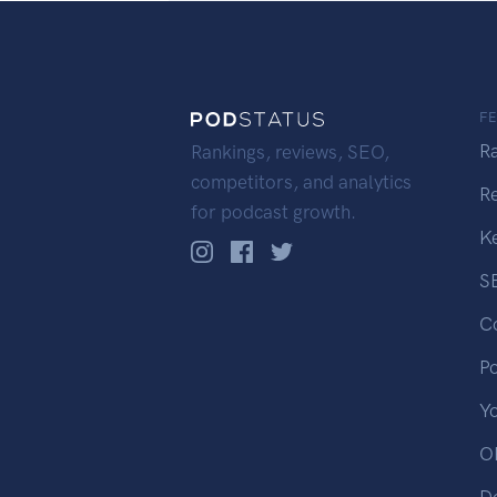
F
R
Rankings, reviews, SEO,
competitors, and analytics
R
for podcast growth.
K
S
C
P
Y
OP
D