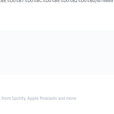
BE%D0%B7%D0%BC%D0%BE%D0%B2%D0%B0/id156851
.
s from Spotify, Apple Podcasts and more.