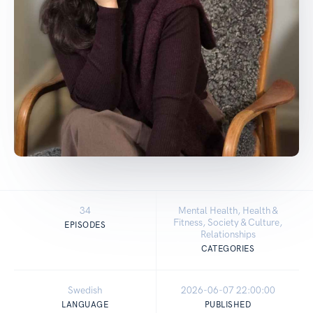
34
Mental Health, Health &
Fitness, Society & Culture,
EPISODES
Relationships
CATEGORIES
Swedish
2026-06-07 22:00:00
LANGUAGE
PUBLISHED