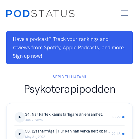
Have a podcast? Track your rankings and
reviews from Spotify, Apple Podcasts, and more.
Sign up now!
SEPIDEH HATAMI
Psykoterapipodden
34. När kärlek känns farligare än ensamhet.
13:29
Jun 7, 2026
33. Lyssnarfråga | Hur kan han verka helt oberörd efter vårt uppbrott?
22:18
May 31, 2026