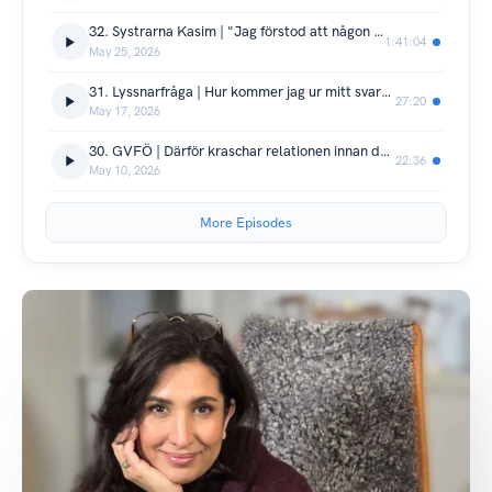
32. Systrarna Kasim | "Jag förstod att någon var tvungen att dö"
1:41:04
May 25, 2026
31. Lyssnarfråga | Hur kommer jag ur mitt svartvita tänkande?
27:20
May 17, 2026
30. GVFÖ | Därför kraschar relationen innan den hunnit börja.
22:36
May 10, 2026
More Episodes