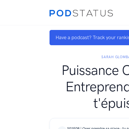
Have a podcast? Track your ranki
SARAH GLOMB
Puissance 
Entreprend
t'épui