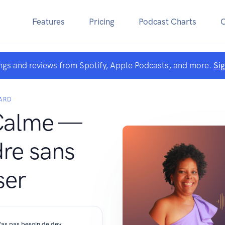
Features
Pricing
Podcast Charts
ngs and reviews from Spotify, Apple Podcasts, and more.
Si
ARD
Calme —
re sans
ser
S01E08 | Oser prendre sa place : tu n'as pas besoin de devenir quelqu'un d'autre