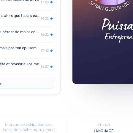
17:08
S01E07 | Pourquoi tu perds tes moyens alors que tu sais exactement quoi dire ?
14:28
S01E06 | Les femmes ambitieuses récupèrent de moins en moins
16:22
S01E05 | Tu retiens ton bâillement... mais pas ton épuisement
17:42
tête et revenir au calme
16:27
s
Entrepreneurship, Business,
French
Education, Self-Improvement
LANGUAGE