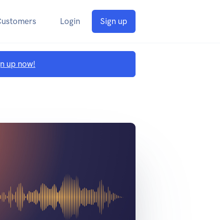
Customers
Login
Sign up
gn up now!