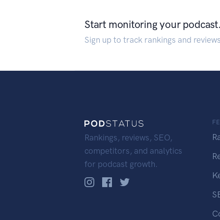
Start monitoring your podcast
Sign up to track rankings and review
F
R
Rankings, reviews, SEO,
competitors, and analytics
R
for podcast growth.
K
S
C