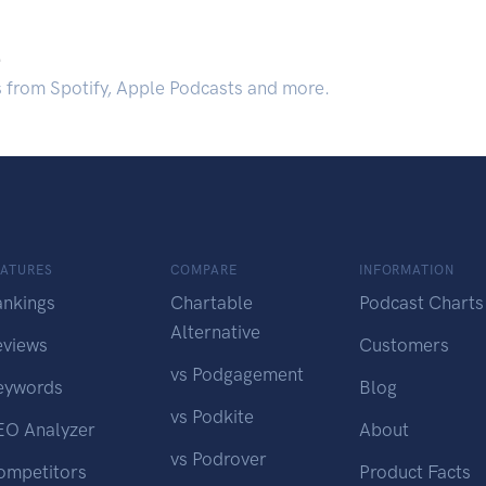
.
s from Spotify, Apple Podcasts and more.
EATURES
COMPARE
INFORMATION
ankings
Chartable
Podcast Charts
Alternative
eviews
Customers
vs Podgagement
eywords
Blog
vs Podkite
EO Analyzer
About
vs Podrover
ompetitors
Product Facts