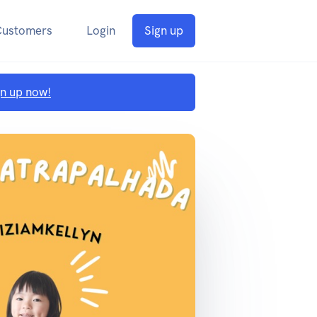
Customers
Login
Sign up
gn up now!