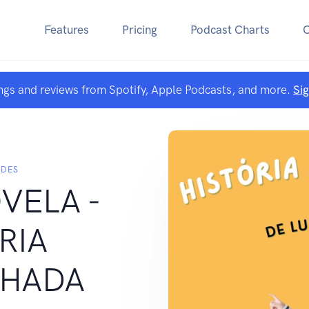
Features
Pricing
Podcast Charts
ngs and reviews from Spotify, Apple Podcasts, and more.
Si
NDES
VELA -
RIA
LHADA