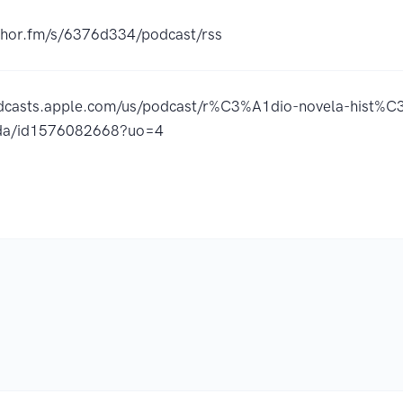
nchor.fm/s/6376d334/podcast/rss
odcasts.apple.com/us/podcast/r%C3%A1dio-novela-hist%C
ada/id1576082668?uo=4